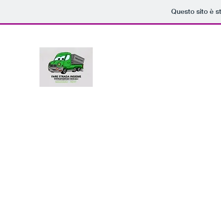
Questo sito è s
projetcar - rent
Noleggio Lungo Termine con possibil
Home
Negozio
Blog
Prenota online