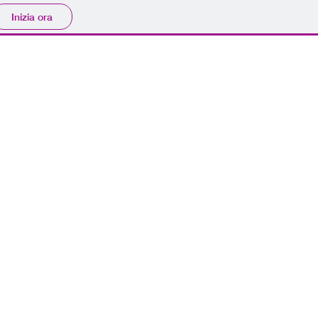
Inizia ora
rent@projetcar.com
+39.351.88.00.310