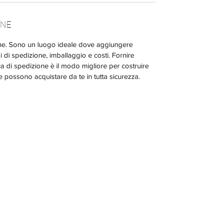
ONE
one. Sono un luogo ideale dove aggiungere
di di spedizione, imballaggio e costi. Fornire
ica di spedizione è il modo migliore per costruire
che possono acquistare da te in tutta sicurezza.
projetcar - rent
rent@projetcar.com
+39.351.88.00.310
Online