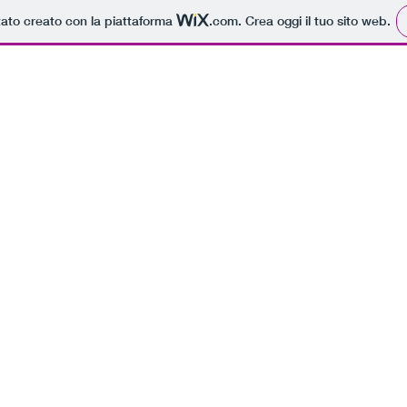
tato creato con la piattaforma
.com
. Crea oggi il tuo sito web.
ità di consegna a domicilio